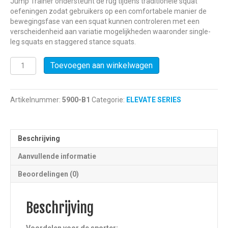
Jump Trainer ondersteunt de rug tijdens traditionele squat
oefeningen zodat gebruikers op een comfortabele manier de
bewegingsfase van een squat kunnen controleren met een
verscheidenheid aan variatie mogelijkheden waaronder single-
leg squats en staggered stance squats.
Total
Toevoegen aan winkelwagen
Gym
ELEVATE
Jump™
Artikelnummer:
5900-B1
Categorie:
ELEVATE SERIES
aantal
Beschrijving
Aanvullende informatie
Beoordelingen (0)
Beschrijving
Voordelen voor de sporter: