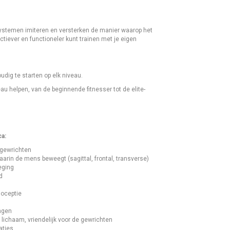
ystemen imiteren en versterken de manier waarop het
uctiever en functioneler kunt trainen met je eigen
ig te starten op elk niveau.
u helpen, van de beginnende fitnesser tot de elite-
a:
 gewrichten
aarin de mens beweegt (sagittal, frontal, transverse)
eging
d
ioceptie
ngen
 lichaam, vriendelijk voor de gewrichten
aties