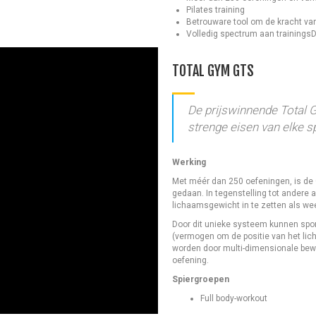
Pilates training
Betrouware tool om de kracht va
Volledig spectrum aan trainingsD
TOTAL GYM GTS
De prijswinnende Total 
strenge eisen van elke spo
Werking
Met méér dan 250 oefeningen, is de
gedaan. In tegenstelling tot andere
lichaamsgewicht in te zetten als we
Door dit unieke systeem kunnen spor
(vermogen om de positie van het li
worden door multi-dimensionale bewe
oefening.
Spiergroepen
Full body-workout