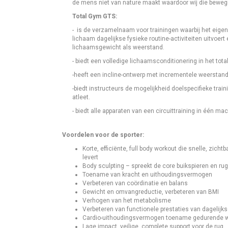
de mens niet van nature maakt waardoor wij die bewegi
Total Gym GTS:
- is de verzamelnaam voor trainingen waarbij het eig
lichaam dagelijkse fysieke routine-activiteiten uitvoert 
lichaamsgewicht als weerstand.
- biedt een volledige lichaamsconditionering in het tota
-heeft een incline-ontwerp met incrementele weerstan
-biedt instructeurs de mogelijkheid doelspecifieke tra
atleet.
- biedt alle apparaten van een circuittraining in één m
Voordelen voor de sporter:
Korte, efficiënte, full body workout die snelle, zic
levert
Body sculpting – spreekt de core buikspieren en rug
Toename van kracht en uithoudingsvermogen
Verbeteren van coördinatie en balans
Gewicht en omvangreductie, verbeteren van BMI
Verhogen van het metabolisme
Verbeteren van functionele prestaties van dagelijkse
Cardio-uithoudingsvermogen toename gedurende w
Lage impact, veilige, complete support voor de rug.