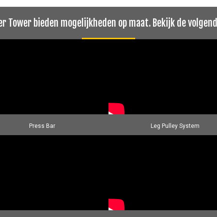
r Tower bieden mogelijkheden op maat. Bekijk de volgen
Press Bar
Leg Pulley System