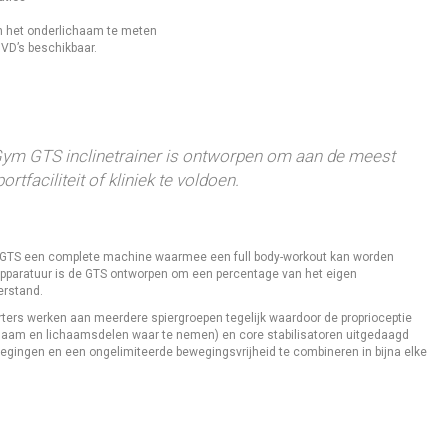
n het onderlichaam te meten
VD’s beschikbaar.
Gym GTS inclinetrainer is ontworpen om aan de meest
rtfaciliteit of kliniek te voldoen.
 GTS een complete machine waarmee een full body-workout kan worden
 apparatuur is de GTS ontworpen om een percentage van het eigen
erstand.
ters werken aan meerdere spiergroepen tegelijk waardoor de proprioceptie
chaam en lichaamsdelen waar te nemen) en core stabilisatoren uitgedaagd
gingen en een ongelimiteerde bewegingsvrijheid te combineren in bijna elke