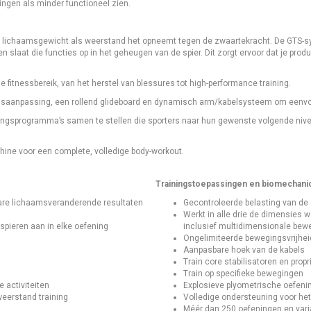
ngen als minder functioneel zien.
en lichaamsgewicht als weerstand het opneemt tegen de zwaartekracht. De GTS-s
en slaat die functies op in het geheugen van de spier. Dit zorgt ervoor dat je prod
le fitnessbereik, van het herstel van blessures tot high-performance training.
dsaanpassing, een rollend glideboard en dynamisch arm/kabelsysteem om eenvoud
iningsprogramma’s samen te stellen die sporters naar hun gewenste volgende nivea
achine voor een complete, volledige body-workout.
Trainingstoepassingen en biomechanic
htbare lichaamsveranderende resultaten
Gecontroleerde belasting van de
Werkt in alle drie de dimensies w
spieren aan in elke oefening
inclusief multidimensionale bew
Ongelimiteerde bewegingsvrijhei
Aanpasbare hoek van de kabels
Train core stabilisatoren en propr
Train op specifieke bewegingen
 activiteiten
Explosieve plyometrische oefeni
eerstand training
Volledige ondersteuning voor het
Méér dan 250 oefeningen en vari