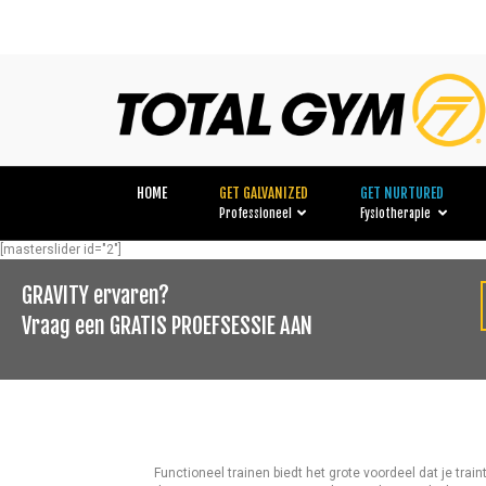
HOME
GET GALVANIZED
GET NURTURED
Professioneel
Fysiotherapie
[masterslider id="2"]
GRAVITY ervaren?
Vraag een GRATIS PROEFSESSIE AAN
Functioneel trainen biedt het grote voordeel dat je trai