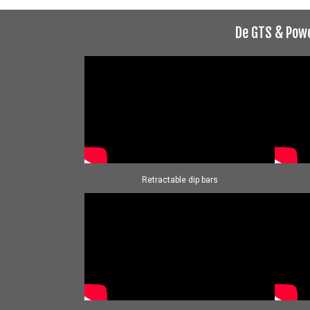
De GTS & Powe
Retractable dip bars