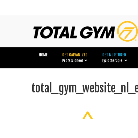
HOME
GET GALVANIZED
GET NURTURED
Professioneel
Fysiotherapie
total_gym_website_nl_e