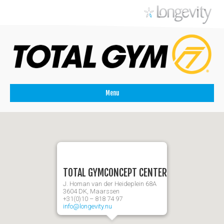
Menu
TOTAL GYMCONCEPT CENTER
J. Homan van der Heideplein 68A
3604 DK, Maarssen
+31(0)10 – 818 74 97
info@longevity.nu