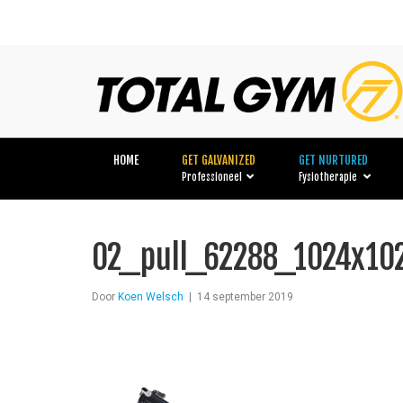
HOME
GET GALVANIZED
GET NURTURED
Professioneel
Fysiotherapie
02_pull_62288_1024x10
Door
Koen Welsch
|
14 september 2019