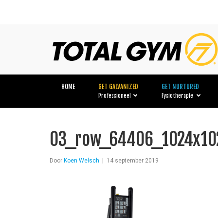
HOME
GET GALVANIZED
GET NURTURED
Professioneel
Fysiotherapie
03_row_64406_1024x10
Door
Koen Welsch
|
14 september 2019