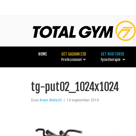
HOME
GET GALVANIZED
GET NURTURED
Professioneel
Fysiotherapie
tg-put02_1024x1024
Door
Koen Welsch
|
14 september 2019