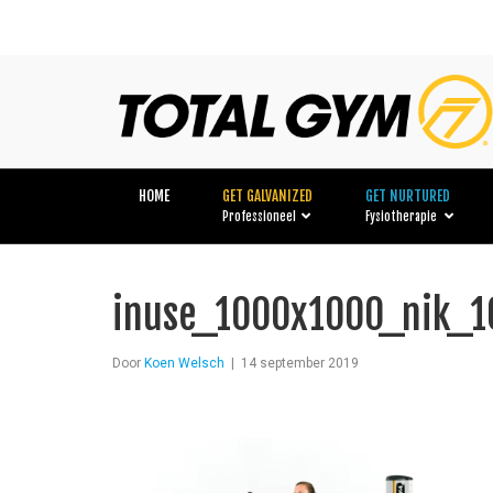
HOME
GET GALVANIZED
GET NURTURED
Professioneel
Fysiotherapie
inuse_1000x1000_nik_1
Door
Koen Welsch
|
14 september 2019