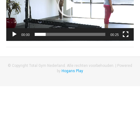
00:00
00:25
© Copyright Total Gym Nederland. Alle rechten voorbehouden. |
Powered
by
Hogans Play